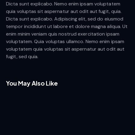
Dicta sunt explicabo. Nemo enim ipsam voluptatem
Magazine
quia voluptas sit aspernatur aut odit aut fugit, quia.
Client
New
Year
2022
Dicta sunt explicabo. Adipiscing elit, sed do eiusmod
Magazine
tempor incididunt ut labore et dolore magna aliqua. Ut
Author
Amy
Year
2022
Walker
enim minim veniam quis nostrud exercitation ipsam
Love
voluptatem. Quia voluptas ullamco. Nemo enim ipsam
Author
Amy
Client
New
Walker
at
voluptatem quia voluptas sit aspernatur aut odit aut
Magazine
The
First
fugit, sed quia.
Year
2022
Earth
Sight
Day
Author
Amy
Walker
2023
You May Also Like
Surfing
Life