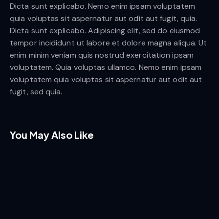
Dicta sunt explicabo. Nemo enim ipsam voluptatem
quia voluptas sit aspernatur aut odit aut fugit, quia.
Client
New
Dicta sunt explicabo. Adipiscing elit, sed do eiusmod
Magazine
tempor incididunt ut labore et dolore magna aliqua. Ut
Client
New
Year
2022
enim minim veniam quis nostrud exercitation ipsam
Magazine
voluptatem. Quia voluptas ullamco. Nemo enim ipsam
Author
Amy
Client
New
Year
2022
Walker
voluptatem quia voluptas sit aspernatur aut odit aut
Magazine
Endless
fugit, sed quia.
Author
Author
Year
2022
name
Time
Small
Author
Amy
Walker
Things
You May Also Like
The
Tower