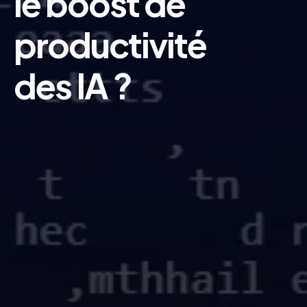
le
boost
de
productivité
des
IA
?