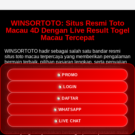
WINSORTOTO: Situs Resmi Toto
Macau 4D Dengan Live Result Togel
Macau Tercepat
WINSORTOTO
hadir sebagai salah satu bandar resmi
situs
toto
macau terpercaya yang memberikan pengalaman
bermain terbaik, pilihan pasaran lengkap, serta penyajian
result macau terbaru yang diperbarui secara konsisten
PROMO
setiap hari. Selain itu, WINSORTOTO mengutamakan
kenyamanan pengguna melalui akses link login yang
stabil, sistem responsif, serta layanan yang dirancang
LOGIN
untuk memberikan kenyamanan penuh pada pemain.
Dukungan teknologi modern dan kualitas platform yang
DAFTAR
terus ditingkatkan menjadikan WINSORTOTO sebagai
salah satu referensi bagi pengguna yang mencari bandar
WHATSAPP
toto macau dengan informasi hasil yang terorganisir dan
mudah diakses.
LIVE CHAT
WINSORTOTO menghadirkan akses ke bandar resmi
toto
macau
yang menyediakan berbagai pilihan pasaran mulai