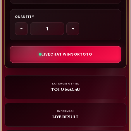
QUANTITY
−
+
LIVECHAT WINSORTOTO
KATEGORI UTAMA
TOTO MACAU
INFORMASI
LIVE RESULT