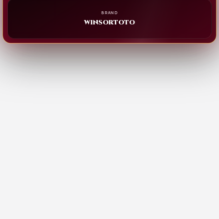
BRAND
WINSORTOTO