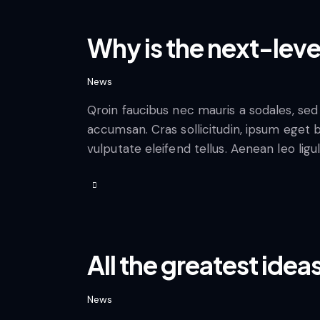
Why is the next-level
News
Qroin faucibus nec mauris a sodales, sed
accumsan. Cras sollicitudin, ipsum eget 
vulputate eleifend tellus. Aenean leo ligu
All the greatest id
News