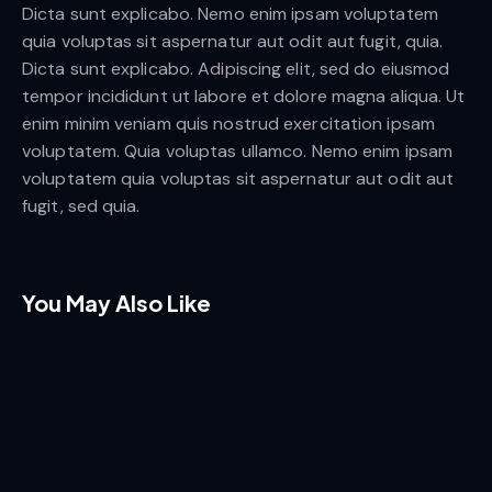
Dicta sunt explicabo. Nemo enim ipsam voluptatem
quia voluptas sit aspernatur aut odit aut fugit, quia.
Client
New
Dicta sunt explicabo. Adipiscing elit, sed do eiusmod
Magazine
Client
New
tempor incididunt ut labore et dolore magna aliqua. Ut
Magazine
Year
2022
enim minim veniam quis nostrud exercitation ipsam
Year
2022
voluptatem. Quia voluptas ullamco. Nemo enim ipsam
Author
Amy
Client
New
Walker
voluptatem quia voluptas sit aspernatur aut odit aut
Magazine
Author
Amy
Walker
The
fugit, sed quia.
Year
2022
Ice
Roots
Cream
Author
Amy
Walker
Truck
You May Also Like
The
Desert