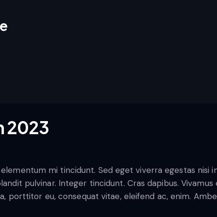
re
n 2023
se or decrease volume.
 elementum mi tincidunt. Sed eget viverra egestas nisi 
blandit pulvinar. Integer tincidunt. Cras dapibus. Vivam
la, porttitor eu, consequat vitae, eleifend ac, enim. Amb