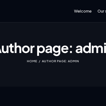
Welcome
Our 
uthor page: adm
HOME
AUTHOR PAGE: ADMIN