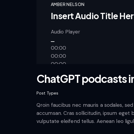
AMBER NELSON
Insert Audio Title He
Audio Player
00:00
00:00
00:00
ChatGPT podcasts i
Use Up/Down Arrow keys to increa
Post Types
Qroin faucibus nec mauris a sodales, sed
accumsan. Cras sollicitudin, ipsum eget 
vulputate eleifend tellus. Aenean leo ligu